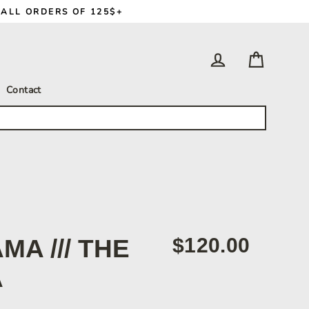
 ALL ORDERS OF 125$+
Panier
Se connecter
Contact
$120.00
MA /// THE
Prix
A
régulier