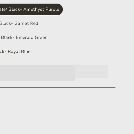
te/ Black- Amethyst Purple
 Black- Garnet Red
/ Black- Emerald Green
ack- Royal Blue
anier