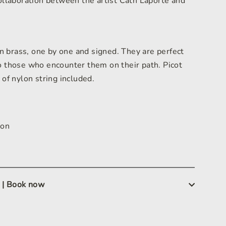
collaboration between the artist Cath Laporte and
 brass, one by one and signed. They are perfect
to those who encounter them on their path. Picot
 of nylon string included.
m
lon
 | Book now