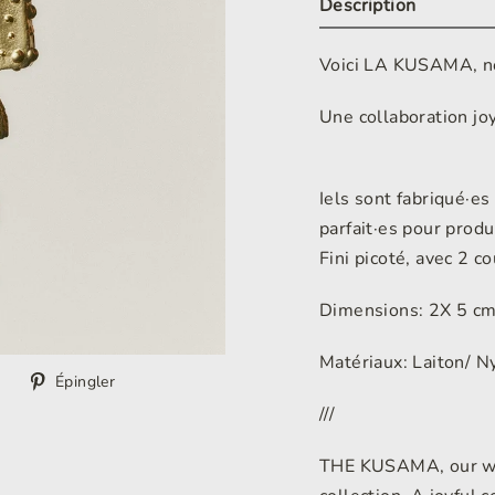
Description
Voici LA KUSAMA, no
Une collaboration joy
Iels sont fabriqué·es 
parfait·es pour produ
Fini picoté, avec 2 c
Dimensions: 2X 5 c
Matériaux: Laiton/ N
Tweeter
Épingler
Épingler
sur
sur
///
Twitter
Pinterest
THE KUSAMA, our we