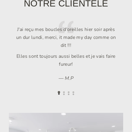
NOTRE CLIENTÈLE
s
J'ai reçu mes boucles d'oreilles hier soir après
il
un dur lundi, merci, it made my day comme on
f
n
dit !!!
q
,
Elles sont toujours aussi belles et je vais faire
fureur!
a
M.P
e
.