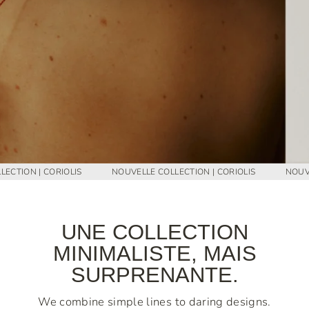
S
M
A
R
A
I
S
IOLIS
NOUVELLE COLLECTION | CORIOLIS
NOUVELLE COLLECTI
UNE COLLECTION
MINIMALISTE, MAIS
SURPRENANTE.
We combine simple lines to daring designs.