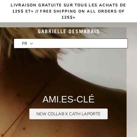
Passer
LIVRAISON GRATUITE SUR TOUS LES ACHATS DE
au
Translation
125$ ET+ // FREE SHIPPING ON ALL ORDERS OF
contenu
missing:
125$+
fr.sections.slideshow.pause_slideshow
G
A
FR
B
R
I
E
L
AMI.ES-CLÉ
L
E
NEW COLLAB X CATH LAPORTE
D
E