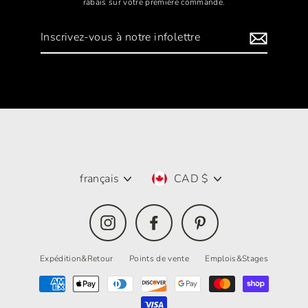
rabais sur votre première commande.
Inscrivez-
vous
à
notre
infolettre
Langue
Devise
français
CAD $
Instagram
Facebook
Pinterest
Expédition&Retour
Points de vente
Emplois&Stages